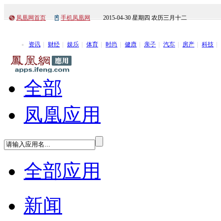
凤凰网首页
手机凤凰网
2015-04-30 星期四 农历三月十二
资讯
财经
娱乐
体育
时尚
健康
亲子
汽车
房产
科技
全部
凤凰应用
全部应用
新闻